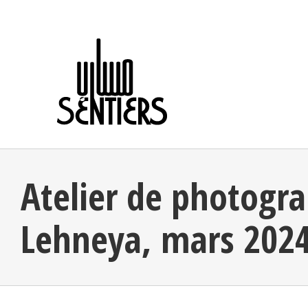
Skip
to
content
Atelier de photogra
Lehneya, mars 202