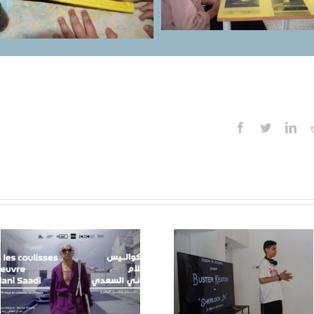
Facebook
Twitter
Lin
Atelier de
Retour su
critique, Dar
Jean Rouch
Bach Hamba,
Le Rio, juil