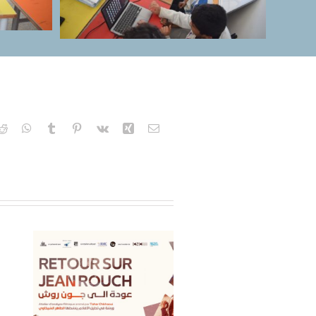
kedIn
Reddit
WhatsApp
Tumblr
Pinterest
Vk
Xing
Email
r
,
let