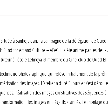
a, située à Sanheja dans la campagne de la délégation de Oued 
ab Fund for Art and Culture – AFAC. Il a été animé par les deux
ituteur à l’école Lehneya et membre du Ciné-club de Oued Ellil
une technique photographique qui relève initialement de la préh
risation des images. L’atelier a duré 5 jours et s’est déroulé 
uences, réalisation des images constitutives des séquences à t
ransformation des images en négatifs scannés. Le montage du c