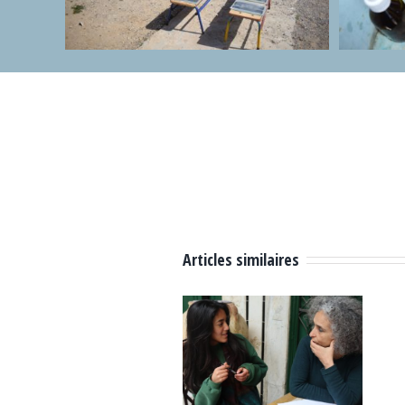
Articles similaires
Atelier
Dans les
d’analyse
coulisses de
filmique et de
l’œuvre de
critique, Dar
Jilani Saadi,