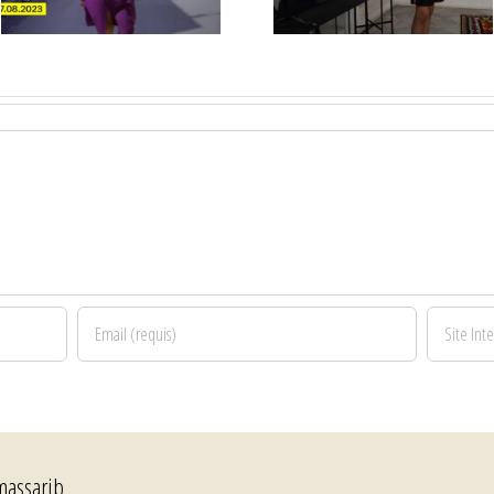
juillet 2023
2023
massarib