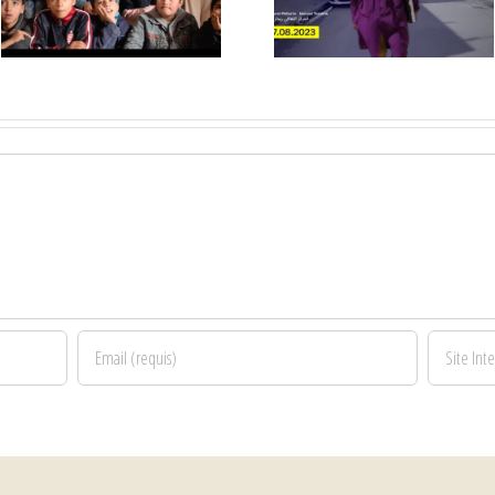
Jilani Saadi,
Bach Hamb
août 2023, au
juillet 202
Rid’Arts