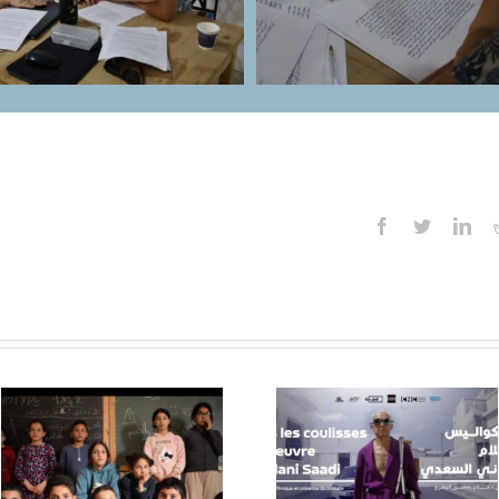
Facebook
Twitter
Lin
Dans les
coulisses de
Atelier d
l’œuvre de
critique, D