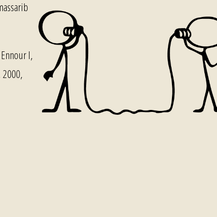
massarib
Ennour I,
, 2000,