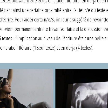
extes pouvaient être écrits en arabe littéraire, en derja et en f
ilégiant ainsi une certaine proximité entre l’auteur/e du texte e
d’écrire. Pour aider certain/e/s, on leur a suggéré de revoir de
-et-vient permanent entre le travail solitaire et la discussion av
 5 textes : l’implication au niveau de l’écriture était une belle 
en arabe littéraire (1 seul texte) et en derja (4 textes).