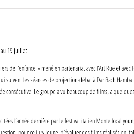
au 19 juillet
ntiers de l’enfance » mené en partenariat avec l’Art Rue et avec 
qui suivent les séances de projection-débat à Dar Bach Hamba t
ée consécutive. Le groupe a vu beaucoup de films, a quelques n
licitées l’année dernière par le festival italien Monte local yo
question, pour ce jury jeune, d’évaluer des films réalisés en It