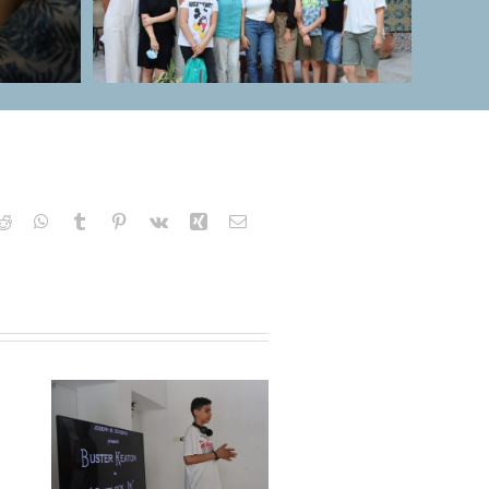
kedIn
Reddit
WhatsApp
Tumblr
Pinterest
Vk
Xing
Email
e
ar