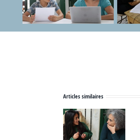
Articles similaires
Atelier de
Atelier
photographie
d’analyse
alternative,
filmique et de
école