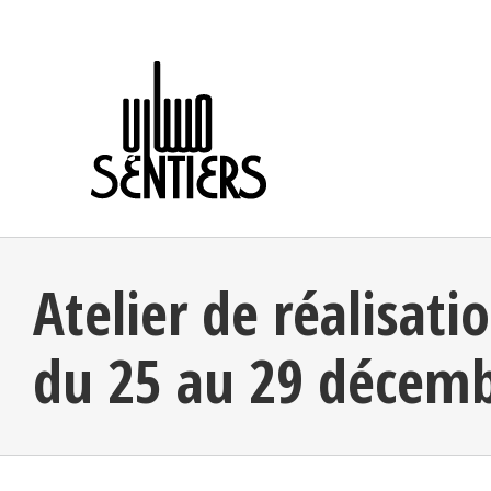
Skip
to
content
Atelier de réalisati
du 25 au 29 décem