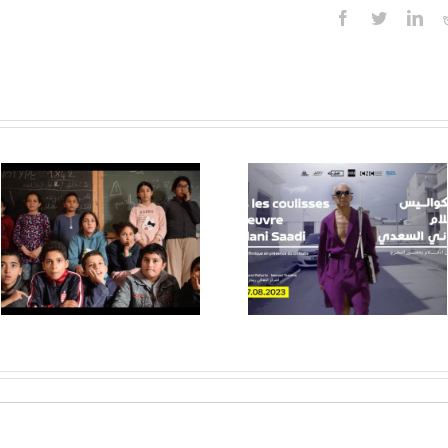
Facebook
Twitter
Lin
Dans les
coulisses de
Atelier d
l’œuvre de
critique, D
Jilani Saadi,
Bach Hamb
août 2023, au
juillet 202
Rid’Arts