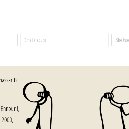
massarib
Ennour I,
, 2000,