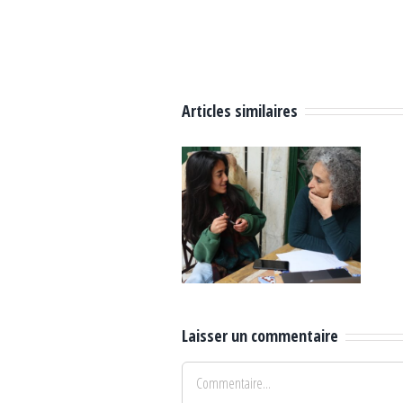
Articles similaires
Atelier de
Atelier
photographie
d’analyse
alternative,
filmique et de
école
critique, Dar
primaire
Bach Hamba,
Lehneya,
mars 2024
mars 2024
Laisser un commentaire
Commentaire